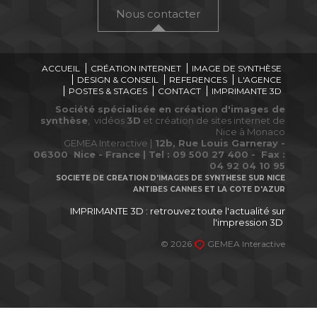
Nous contacter
ACCUEIL
CRÉATION INTERNET
IMAGE DE SYNTHÈSE
DESIGN & CONSEIL
REFERENCES
L'AGENCE
POSTES & STAGES
CONTACT
IMPRIMANTE 3D
Société spécialisée en création d'
images de
synthèse
, vidéos
3D
et création de sites internet de
Nice à Monaco
GEMEA Interactive |
12b, Rue Louis Garneray -
06300 Nice - France | Tel : 09 500 27 400 - Fax :
04 92 04 10 95
SOCIETE DE CREATION D'IMAGES DE SYNTHESE SUR NICE
ANTIBES CANNES ET LA COTE D'AZUR
IMPRIMANTE 3D : retrouvez toute l'actualité sur
l'impression 3D
© 2026
GEMEA Interactive